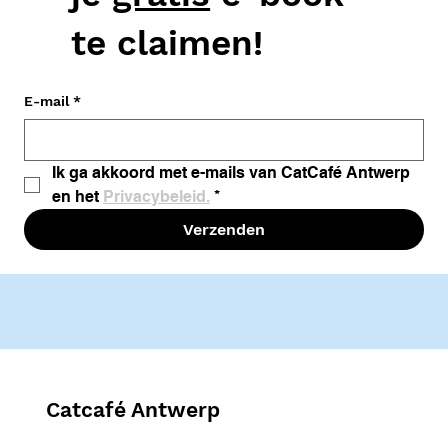
te claimen!
E-mail
*
Ik ga akkoord met e-mails van CatCafé Antwerp 
en het 
Privacybeleid.
*
Verzenden
Catcafé Antwerp