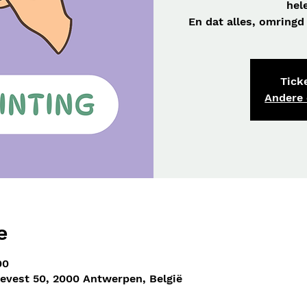
hel
En dat alles, omringd
Ticke
Andere
e
00
nevest 50, 2000 Antwerpen, België