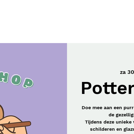
Workshops
Gift Card
Onze Missie
za 30
Potter
Doe mee aan een purr
de gezellig
Tijdens deze unieke
schilderen en gla