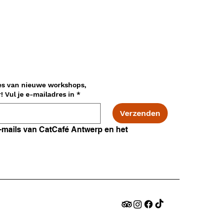
es van nieuwe workshops,
adopties en nog veel meer! Vul je e-mailadres in
*
Verzenden
Ik ga akkoord met e-mails van CatCafé Antwerp en het 