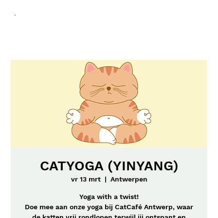
CATYOGA (YINYANG)
vr 13 mrt
  |  
Antwerpen
Yoga with a twist!
Doe mee aan onze yoga bij CatCafé Antwerp, waar
de katten vrij rondlopen terwijl jij ontspant en