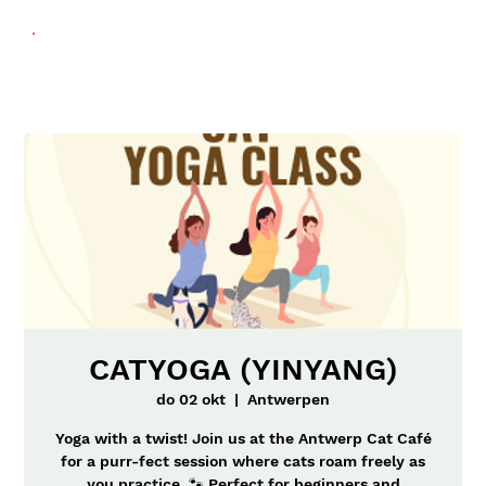
CATYOGA (YINYANG)
do 02 okt
  |  
Antwerpen
Yoga with a twist! Join us at the Antwerp Cat Café
for a purr-fect session where cats roam freely as
you practice. 🐾 Perfect for beginners and