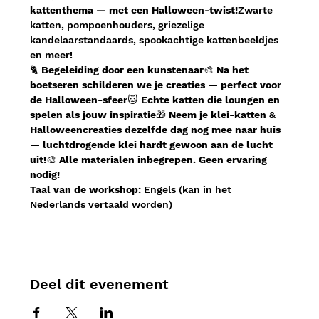
kattenthema — met een Halloween-twist!
Zwarte 
katten, pompoenhouders, griezelige 
kandelaarstandaards, spookachtige kattenbeeldjes 
en meer!
🐈 
Begeleiding door een kunstenaar
🎨 
Na het 
boetseren schilderen we je creaties — perfect voor 
de Halloween-sfeer
🐱 
Echte katten die loungen en 
spelen als jouw inspiratie
🎁 
Neem je klei-katten & 
Halloweencreaties dezelfde dag nog mee naar huis 
— luchtdrogende klei hardt gewoon aan de lucht 
uit!
🎨 
Alle materialen inbegrepen. Geen ervaring 
nodig!
Taal van de workshop:
 Engels (kan in het 
Nederlands vertaald worden)
Deel dit evenement