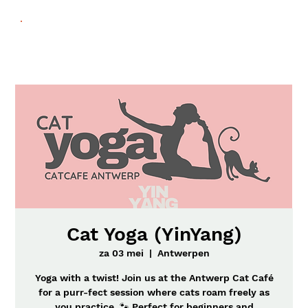
Cat Yoga (YinYang)
za 03 mei
  |  
Antwerpen
Yoga with a twist! Join us at the Antwerp Cat Café
for a purr-fect session where cats roam freely as
you practice. 🐾 Perfect for beginners and