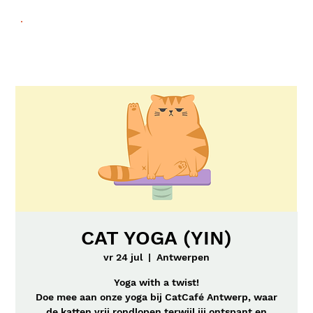
CAT YOGA (YIN)
vr 24 jul
  |  
Antwerpen
Yoga with a twist!
Doe mee aan onze yoga bij CatCafé Antwerp, waar
de katten vrij rondlopen terwijl jij ontspant en