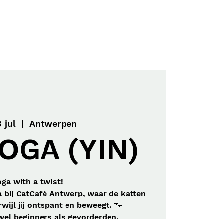
Menu
Contact
 jul
  |  
Antwerpen
OGA (YIN)
oga with a twist!
 bij CatCafé Antwerp, waar de katten
rwijl jij ontspant en beweegt. 🐾
wel beginners als gevorderden.