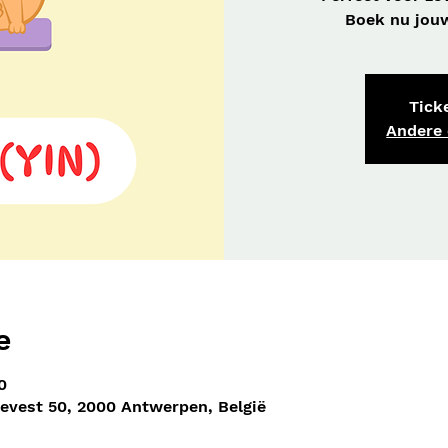
Boek nu jouw 
Ticke
Andere
e
0
nevest 50, 2000 Antwerpen, België