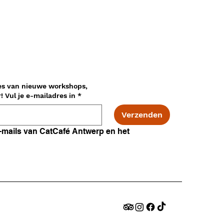
es van nieuwe workshops,
adopties en nog veel meer! Vul je e-mailadres in
*
Verzenden
Ik ga akkoord met e-mails van CatCafé Antwerp en het 