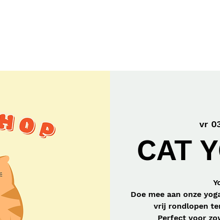
Workshops
Gift Card
Onze Missie
vr 03
CAT Y
Y
Doe mee aan onze yoga
vrij rondlopen te
Perfect voor zo