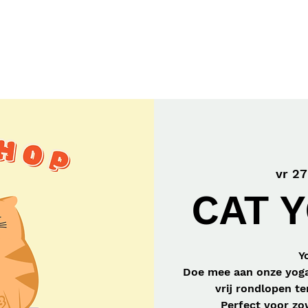
Workshops
Gift Card
Onze Missie
vr 27
CAT Y
Y
Doe mee aan onze yoga
vrij rondlopen te
Perfect voor zo