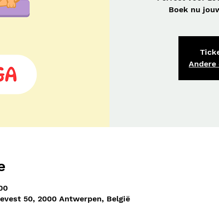
Boek nu jouw 
Ticke
Andere
e
00
nevest 50, 2000 Antwerpen, België