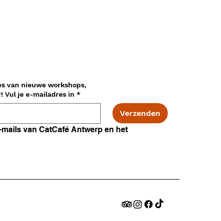
es van nieuwe workshops,
adopties en nog veel meer! Vul je e-mailadres in
*
Verzenden
Ik ga akkoord met e-mails van CatCafé Antwerp en het 