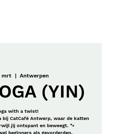
Menu
Contact
 mrt
  |  
Antwerpen
OGA (YIN)
oga with a twist!
 bij CatCafé Antwerp, waar de katten
rwijl jij ontspant en beweegt. 🐾
wel beginners als gevorderden.