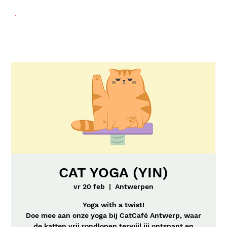
CAT YOGA (YIN)
vr 20 feb
  |  
Antwerpen
Yoga with a twist!
Doe mee aan onze yoga bij CatCafé Antwerp, waar
de katten vrij rondlopen terwijl jij ontspant en