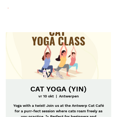
CAT YOGA (YIN)
vr 10 okt
  |  
Antwerpen
Yoga with a twist! Join us at the Antwerp Cat Café
for a purr-fect session where cats roam freely as
you practice. 🐾 Perfect for beginners and