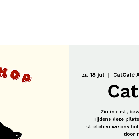
Workshops
Gift Card
Onze Missie
za 18 jul
  |  
CatCafé 
Cat
Zin in rust, be
Tijdens deze pilat
stretchen we ons lic
door 