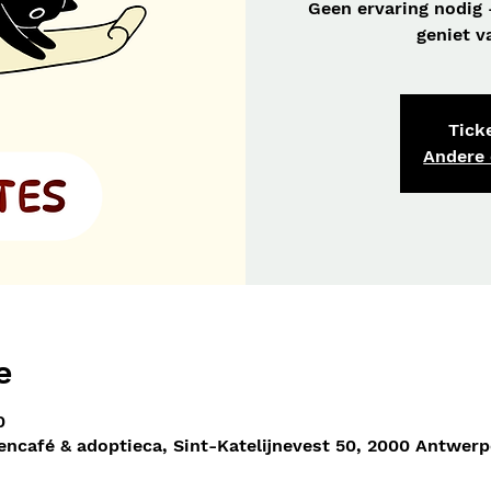
Geen ervaring nodig 
geniet v
Ticke
Andere
e
0
ncafé & adoptieca, Sint-Katelijnevest 50, 2000 Antwerp