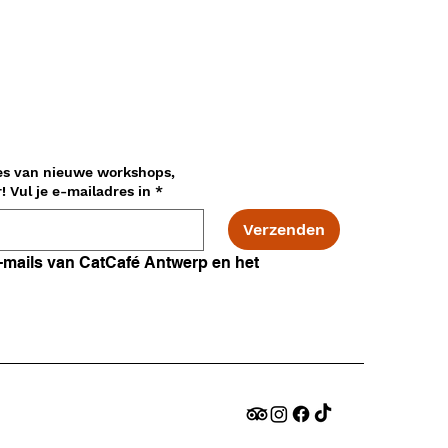
es van nieuwe workshops,
adopties en nog veel meer! Vul je e-mailadres in
*
Verzenden
Ik ga akkoord met e-mails van CatCafé Antwerp en het 