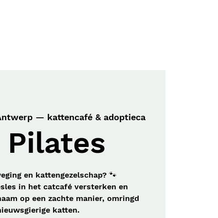
Menu
Contact
Antwerp — kattencafé & adoptieca
 Pilates
weging en kattengezelschap? 🐾
esles in het catcafé versterken en
haam op een zachte manier, omringd
nieuwsgierige katten.